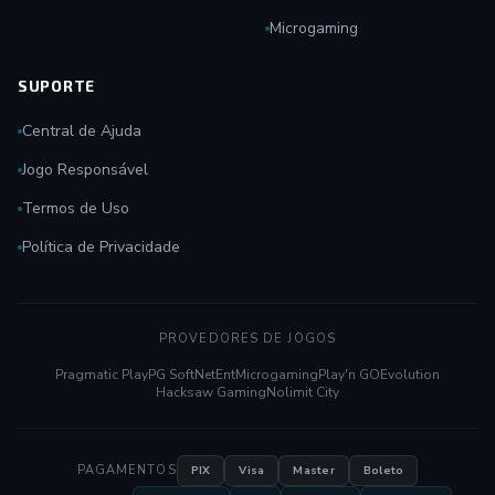
Microgaming
SUPORTE
Central de Ajuda
Jogo Responsável
Termos de Uso
Política de Privacidade
PROVEDORES DE JOGOS
Pragmatic Play
PG Soft
NetEnt
Microgaming
Play'n GO
Evolution
Hacksaw Gaming
Nolimit City
PAGAMENTOS
PIX
Visa
Master
Boleto