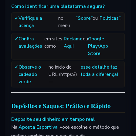
Como identificar uma plataforma segura?
Verifique a
no
“Sobre”
ou
“Políticas”
.
licença
menu
Confira
em sites
Reclame
ou
Google
.
avaliações
como
Aqui
Play/App
Store
Observe o
no início do
esse detalhe faz
cadeado
URL (https://)
toda a diferença!
verde
—
Depósitos e Saques: Prático e Rápido
Deposite seu dinheiro em tempo real
Na
Aposta Esportiva
, você escolhe o método que