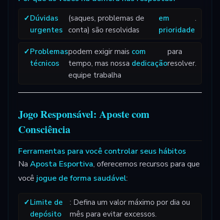
Dúvidas
(saques, problemas de
em
.
urgentes
conta) são resolvidas
prioridade
Problemas
podem exigir mais
com
para
técnicos
tempo, mas nossa
dedicação
resolver.
equipe trabalha
Jogo Responsável: Aposte com
Consciência
Ferramentas para você controlar seus hábitos
Na
Aposta Esportiva
, oferecemos recursos para que
você
jogue de forma saudável
:
Limite de
: Defina um valor máximo por dia ou
depósito
mês para evitar excessos.