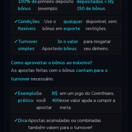
100% de
primeiro depósito
depositados = R$
bônus
(exemplo:
150 de bônus
Condições
: Use o
qualquer
disponível, sem
flexíveis
bônus em
esporte
restrições.
Turnover
:
3x o valor
para resgatar
simples
Aposte
do bônus
seu dinheiro.
Como aproveitar o bônus ao máximo?
As apostas feitas com o bônus
contam para o
turnover
necessário:
Exemplo
Se
R$
em um jogo do Corinthians,
prático:
você
400
esse valor ajuda a cumprir a
apostar
meta.
Dica:
Apostas acumuladas ou combinadas
também valem para o turnover!