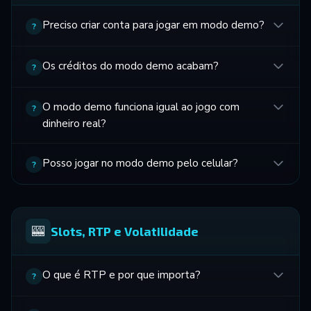
Preciso criar conta para jogar em modo demo?
?
Os créditos do modo demo acabam?
?
O modo demo funciona igual ao jogo com
?
dinheiro real?
Posso jogar no modo demo pelo celular?
?
🎰
Slots, RTP e Volatilidade
O que é RTP e por que importa?
?