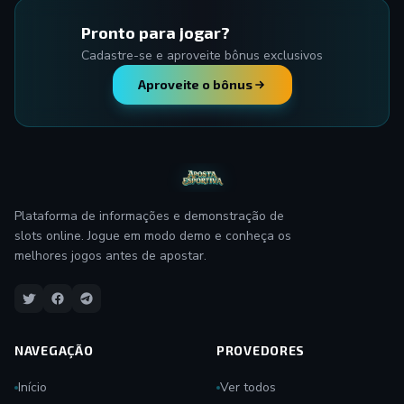
Pronto para jogar?
Cadastre-se e aproveite bônus exclusivos
Aproveite o bônus
Plataforma de informações e demonstração de
slots online. Jogue em modo demo e conheça os
melhores jogos antes de apostar.
NAVEGAÇÃO
PROVEDORES
Início
Ver todos