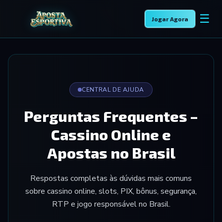
☰
Jogar Agora
CENTRAL DE AJUDA
Perguntas Frequentes –
Cassino Online e
Apostas no Brasil
Respostas completas às dúvidas mais comuns
sobre cassino online, slots, PIX, bônus, segurança,
RTP e jogo responsável no Brasil.